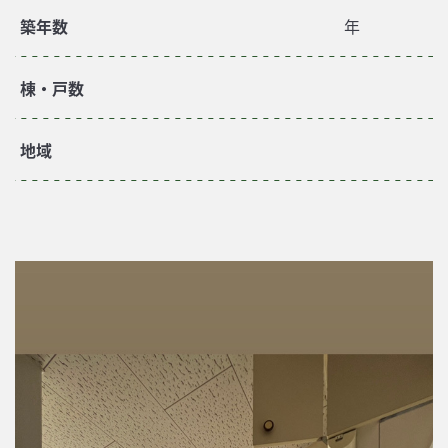
築年数
年
棟・戸数
地域